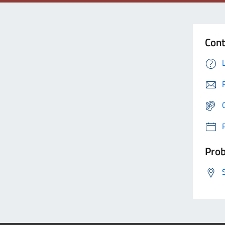
Cont
Prob