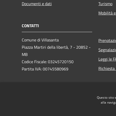
Documenti e dati
Turismo
Mobilità e
CONTATTI
Comune di Villasanta
Prenotaz
Piazza Martiri della libertà, 7 - 20852 -
Segnalazi
MB
Leggi le 
Codice Fiscale: 03245720150
Richiesta
Partita IVA: 00745580969
PEC:
protocollo@pec.comune.villasanta.mb.it
Questo sito 
Centralino Unico: +39 039 237541
alla navig