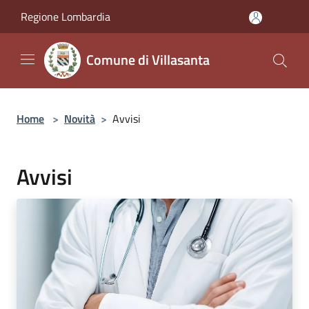
Salta al contenuto principale
Regione Lombardia
Comune di Villasanta
Home
>
Novità
>
Avvisi
Avvisi