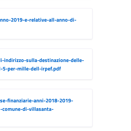
anno-2019-e-relative-all-anno-di-
-indirizzo-sulla-destinazione-delle-
5-per-mille-dell-irpef.pdf
se-finanziarie-anni-2018-2019-
l-comune-di-villasanta-