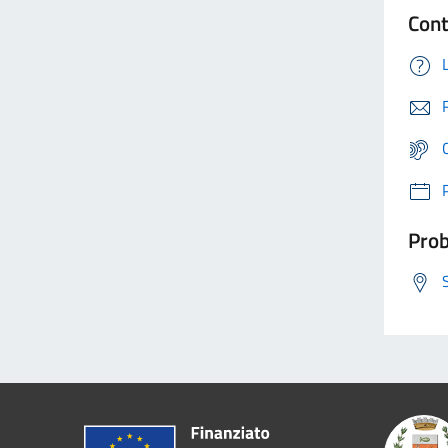
Cont
Prob