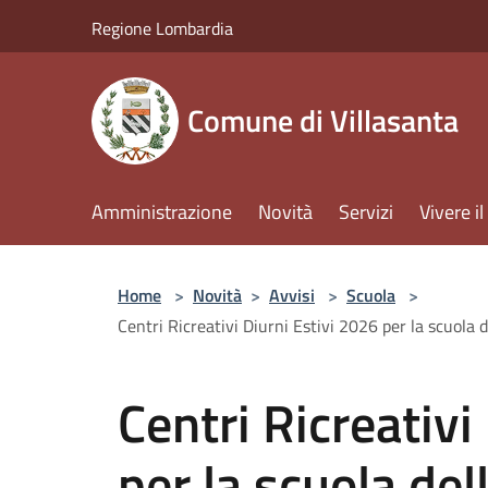
Salta al contenuto principale
Regione Lombardia
Comune di Villasanta
Amministrazione
Novità
Servizi
Vivere 
Home
>
Novità
>
Avvisi
>
Scuola
>
Centri Ricreativi Diurni Estivi 2026 per la scuola d
Centri Ricreativi
per la scuola del