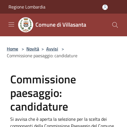
Salta al contenuto principale
Regione Lombardia
Comune di Villasanta
Home
>
Novità
>
Avvisi
>
Commissione paesaggio: candidature
Commissione
paesaggio:
candidature
Si avvisa che è aperta la selezione per la scelta dei
componenti della Commissione Paesaggio del Comune