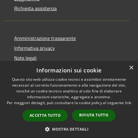
Richiesta assistenza
Amministrazione trasparente
Informativa privacy
Note legali
×
Dichiarazione di accessibilità
Informazioni sui cookie
Questo sito web utilizza cookie tecnici e assimilati strettamente
necessari al corretto funzionamento e alla navigazione del sito,
nonché un cookie tecnico analitico al solo fine di elaborare
informazioni statistiche, aggregate e anonime.
RSS
Copyright © 2026 • Comune di
Per maggiori dettagli, può consultare la cookie policy al seguente
link
Accessibilità
Villasanta • Powered by
Privacy
Municipium
Accesso
•
RIFIUTA TUTTO
ACCETTA TUTTO
Cookie
redazione
Mappa del sito
MOSTRA DETTAGLI