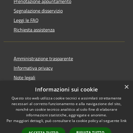
Prenotazione appuntamento
Segnalazione disservizio
Leggi le FAQ
Richiesta assistenza
Amministrazione trasparente
Informativa privacy
Note legali
×
Dichiarazione di accessibilità
Informazioni sui cookie
Questo sito web utilizza cookie tecnici e assimilati strettamente
necessari al corretto funzionamento e alla navigazione del sito,
nonché un cookie tecnico analitico al solo fine di elaborare
informazioni statistiche, aggregate e anonime.
RSS
Copyright © 2026 • Comune di
Per maggiori dettagli, può consultare la cookie policy al seguente
link
Accessibilità
Villasanta • Powered by
Privacy
Municipium
Accesso
•
RIFIUTA TUTTO
ACCETTA TUTTO