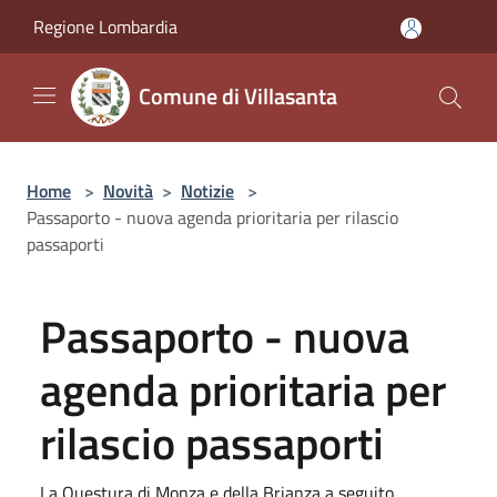
Salta al contenuto principale
Regione Lombardia
Comune di Villasanta
Home
>
Novità
>
Notizie
>
Passaporto - nuova agenda prioritaria per rilascio
passaporti
Passaporto - nuova
agenda prioritaria per
rilascio passaporti
La Questura di Monza e della Brianza a seguito