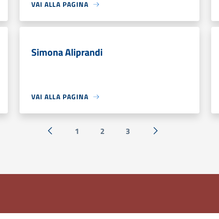
VAI ALLA PAGINA
Simona Aliprandi
VAI ALLA PAGINA
1
2
3
« Precedente
Successiva »