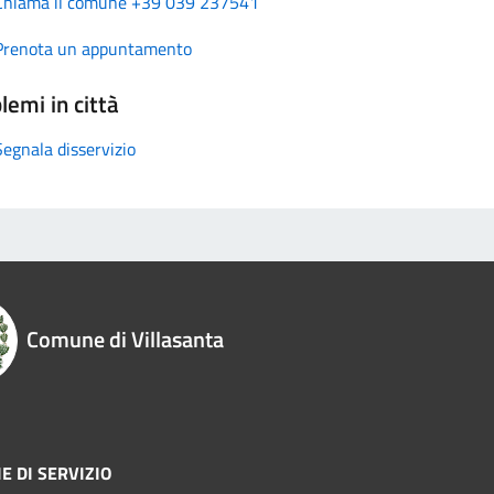
Chiama il comune +39 039 237541
Prenota un appuntamento
lemi in città
Segnala disservizio
Comune di Villasanta
E DI SERVIZIO