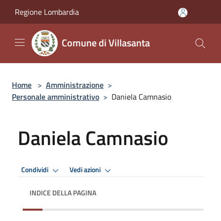
Salta al contenuto principale
Regione Lombardia
Comune di Villasanta
Home
>
Amministrazione
>
Personale amministrativo
>
Daniela Camnasio
Daniela Camnasio
Condividi
Vedi azioni
INDICE DELLA PAGINA