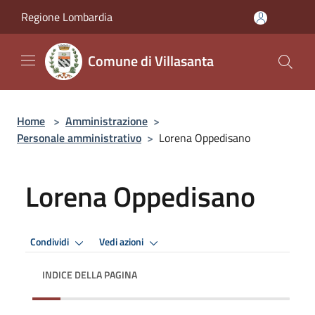
Salta al contenuto principale
Regione Lombardia
Comune di Villasanta
Home
>
Amministrazione
>
Personale amministrativo
>
Lorena Oppedisano
Lorena Oppedisano
Condividi
Vedi azioni
INDICE DELLA PAGINA