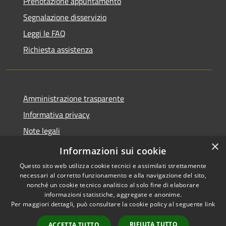
Prenotazione appuntamento
Segnalazione disservizio
Leggi le FAQ
Richiesta assistenza
Amministrazione trasparente
Informativa privacy
Note legali
×
Dichiarazione di accessibilità
Informazioni sui cookie
Questo sito web utilizza cookie tecnici e assimilati strettamente
necessari al corretto funzionamento e alla navigazione del sito,
nonché un cookie tecnico analitico al solo fine di elaborare
informazioni statistiche, aggregate e anonime.
RSS
Copyright © 2026 • Comune di
Per maggiori dettagli, può consultare la cookie policy al seguente
link
Accessibilità
Villasanta • Powered by
Privacy
Municipium
Accesso
•
RIFIUTA TUTTO
ACCETTA TUTTO