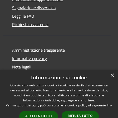
Segnalazione disservizio
Leggi le FAQ
Richiesta assistenza
Amministrazione trasparente
Informativa privacy
Note legali
×
Dichiarazione di accessibilità
Informazioni sui cookie
Questo sito web utilizza cookie tecnici e assimilati strettamente
necessari al corretto funzionamento e alla navigazione del sito,
nonché un cookie tecnico analitico al solo fine di elaborare
informazioni statistiche, aggregate e anonime.
RSS
Copyright © 2026 • Comune di
Per maggiori dettagli, può consultare la cookie policy al seguente
link
Accessibilità
Villasanta • Powered by
Privacy
Municipium
Accesso
•
RIFIUTA TUTTO
ACCETTA TUTTO