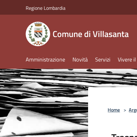
Salta al contenuto principale
Regione Lombardia
Comune di Villasanta
Amministrazione
Novità
Servizi
Vivere 
Home
>
Arg