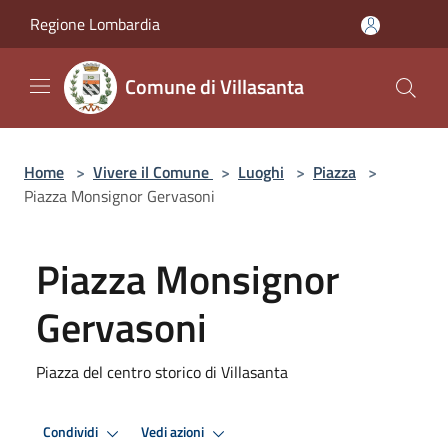
Salta al contenuto principale
Regione Lombardia
Comune di Villasanta
Home
>
Vivere il Comune
>
Luoghi
>
Piazza
>
Piazza Monsignor Gervasoni
Piazza Monsignor
Gervasoni
Piazza del centro storico di Villasanta
Condividi
Vedi azioni