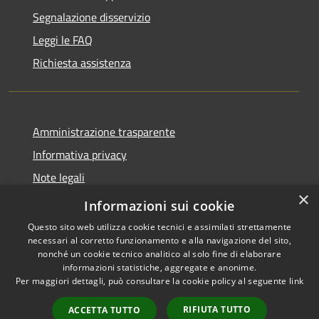
Segnalazione disservizio
Leggi le FAQ
Richiesta assistenza
Amministrazione trasparente
Informativa privacy
Note legali
×
Dichiarazione di accessibilità
Informazioni sui cookie
Questo sito web utilizza cookie tecnici e assimilati strettamente
necessari al corretto funzionamento e alla navigazione del sito,
nonché un cookie tecnico analitico al solo fine di elaborare
informazioni statistiche, aggregate e anonime.
RSS
Copyright © 2026 • Comune di
Per maggiori dettagli, può consultare la cookie policy al seguente
link
Accessibilità
Villasanta • Powered by
Privacy
Municipium
Accesso
•
RIFIUTA TUTTO
ACCETTA TUTTO