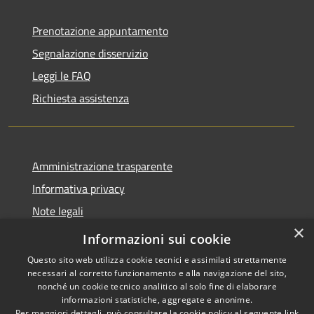
Prenotazione appuntamento
Segnalazione disservizio
Leggi le FAQ
Richiesta assistenza
Amministrazione trasparente
Informativa privacy
Note legali
×
Dichiarazione di accessibilità
Informazioni sui cookie
Questo sito web utilizza cookie tecnici e assimilati strettamente
necessari al corretto funzionamento e alla navigazione del sito,
nonché un cookie tecnico analitico al solo fine di elaborare
informazioni statistiche, aggregate e anonime.
RSS
Copyright © 2026 • Comune di
Per maggiori dettagli, può consultare la cookie policy al seguente
link