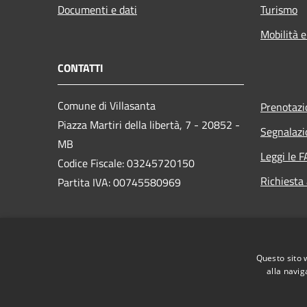
Documenti e dati
Turismo
Mobilità e
CONTATTI
Comune di Villasanta
Prenotaz
Piazza Martiri della libertà, 7 - 20852 -
Segnalazi
MB
Leggi le 
Codice Fiscale: 03245720150
Richiesta
Partita IVA: 00745580969
PEC:
protocollo@pec.comune.villasanta.mb.it
Questo sito 
Centralino Unico: +39 039 237541
alla navig