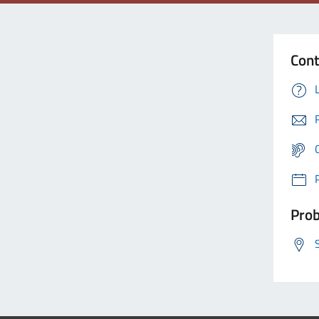
Cont
Prob